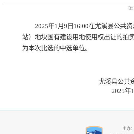
【信息
202
5
年
1
月
9
日
16:00在尤溪县公共
站）
地块
国有建设用地使用权出让的拍
为本次比选的中选单位。
尤溪县公共
202
5
年
主办