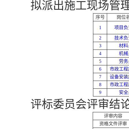
拟派出施工现场管
序号
岗位
1
项目负
2
技术负
3
材料
4
机械
5
劳务
6
市政工程
7
设备安装
8
市政工程
9
安全
评标委员会评审结
评审内容
资格文件评审