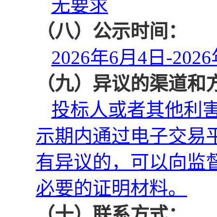
无
要求
（八）
公示时间
：
202
6
年
6
月
4
日-202
6
（九）
异议的渠道和
投标人或者其他利
示期内通过电子交易
有异议的，可以向监
必要的证明材料。
（十）
联系方式
：