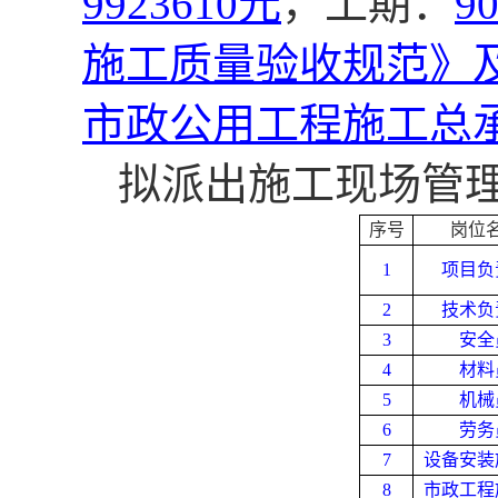
9923610元
，工期：
9
施工质量验收规范》
市政公用工程施工总
拟派出施工现场管
序号
岗位
1
项目负
2
技术负
3
安全
4
材料
5
机械
6
劳务
7
设备安装
8
市政工程