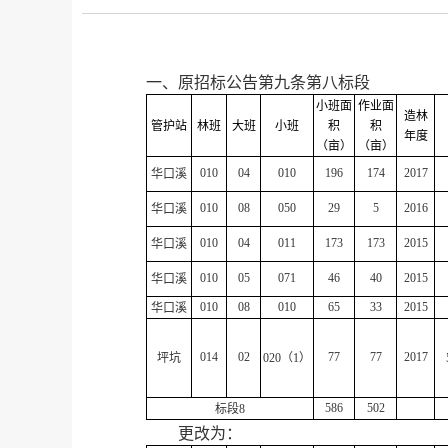
一、
原招标公告第九条第八标段
小班面
作业面
造林
管护站
林班
大班
小班
积
积
年度
（亩）
（亩）
010
04
010
196
174
2017
华口溪
010
08
050
29
5
2016
华口溪
010
04
011
173
173
2015
华口溪
010
05
071
46
40
2015
华口溪
010
08
010
65
33
2015
华口溪
014
02
77
77
2017
坪坑
020
（
1
）
586
502
标段
8
更改为：