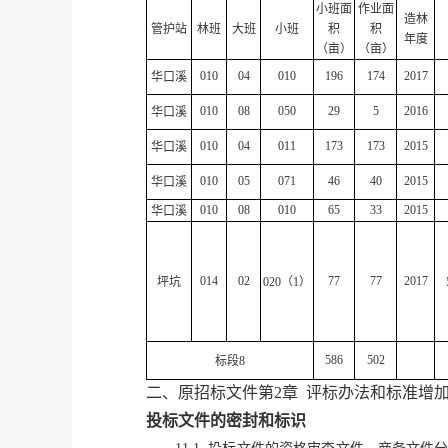
小班面
作业面
造林
管护站
林班
大班
小班
积
积
年度
（亩）
（亩）
010
04
010
196
174
2017
华口溪
010
08
050
29
5
2016
华口溪
010
04
011
173
173
2015
华口溪
010
05
071
46
40
2015
华口溪
010
08
010
65
33
2015
华口溪
014
02
77
77
2017
坪坑
020
（
1
）
586
502
标段
8
二、原招标文件第
2
章
评标办法和标准增
投标文件的密封和标识