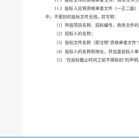
11.1
投标文件的资格审查文件、商务文件
11.2
投标人
应将
资格审查文件（一正二副）
中
，
不密封的投标文件无效
。
并写明：
（
1
）所投项目名称、招标编号，商务文件的
（
2
）招标人的名称；
（
3
）投标文件名称（即注明“
资格审查文件“
（
4
）投标人的名称和地址，并
加盖投标人单
（
5
）“在投标截止时间之前不得拆封”的声明