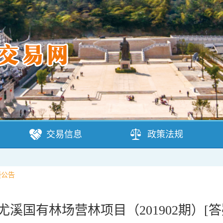
交易信息
政策法规
疑公告
尤溪国有林场营林项目（201902期）[答