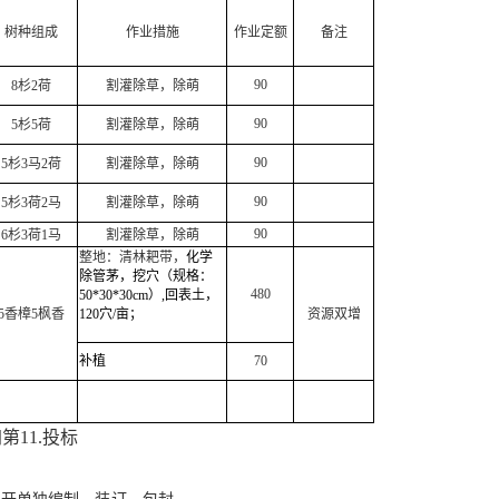
树种组成
作业措施
作业定额
备注
90
8
杉
2
荷
割灌除草，除萌
90
5
杉
5
荷
割灌除草，除萌
90
5
杉
3
马
2
荷
割灌除草，除萌
90
5
杉
3
荷
2
马
割灌除草，除萌
90
6
杉
3
荷
1
马
割灌除草，除萌
整地：清林耙带，
化学
除管茅，
挖穴（规格：
480
50*30*30cm
）
,
回表土，
5
香樟
5
枫香
120
穴
/
亩；
资源双增
补植
70
加第
11.
投标