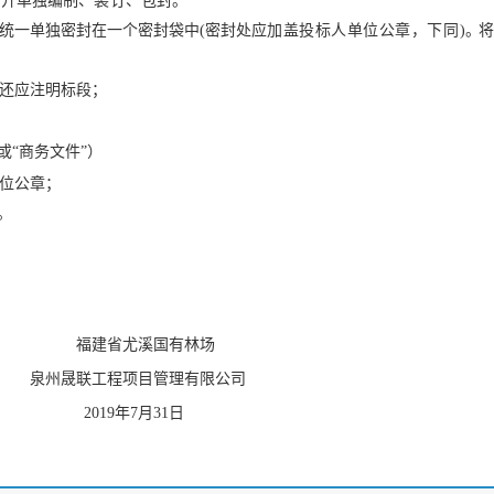
分开单独编制、装订、包封。
统一单独密封在一个密封袋中
(
密封处应
加盖投标人单位公章，下同
)
。
将
还应注明标段；
或“商务文件”）
位公章；
。
福建省尤溪国有林场
泉州晟联工程项目管理有限公司
2019
年
7
月
31
日