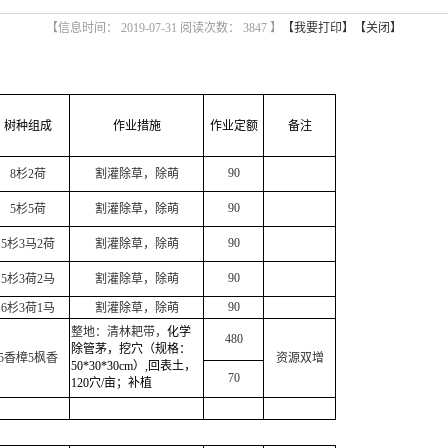
【信息时间： 2019-07-31 阅读次数：
3847 】
【我要打印】
【关闭】
树种组成
作业措施
作业定额
备注
90
8
杉
2
荷
割灌除草，除萌
90
5
杉
5
荷
割灌除草，除萌
90
5
杉
3
马
2
荷
割灌除草，除萌
90
5
杉
3
荷
2
马
割灌除草，除萌
90
6
杉
3
荷
1
马
割灌除草，除萌
整地：清林耙带，
化学
480
除管茅，
挖穴（规格：
5
香樟
5
枫香
资源双增
50*30*30cm
）
,
回表土，
70
120
穴
/
亩；补植