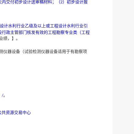
天内交付初步设计送审稿材料；（
）初步设计报
2
设计水利行业乙级及以上或工程设计水利行业引
设行政主管部门核发有效的工程勘察专业类（工程
业绩，】
。
测仪器设备（试验检测仪器设备适用于有勘察项
：
。
/
公共资源交易中心