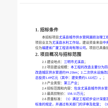
1. 招标条件
本招标项目
尤溪县城市供水管网漏损治理工
项目业主为
尤溪县水利工作站
，建设资金来自
中
位为
福建省广厦工程咨询有限公司
。项目已具备
2. 项目概况与招标范围
建设地点：
三明市尤溪县
；
2.1
项目建设规模：
本工程的改造主要分为四
2.2
改造城区供水管道约
；
二次供水设施改
99.21km
2.
总投资
亿元（其中：建安费约
亿）。
；
1.49
1.122
产业类型：
第三产业
；
2.3
招标范围和内容：
包含尤溪县城市供水管
2.4
最高控制价：
万元
；
2.5
156.11
质量标准：
（
）满足工程初步设计深度
2.6
1
标准的规定，并通过有关部门的评审及批复；（
3