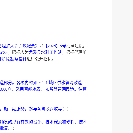
党组扩大会会议纪要》
以
【
】
号
批准建设，
2026
5
他
，招标人为
尤溪县水利工作站
，招标代理单
30%
计阶段勘察设计
进行公开招标。
造部分。各项内容如下：
城区供水管网改造，
1.
户，采用智能水表；
智慧管网改造。估算
0000
4.
，施工期服务，参与各阶段验收等；
；
颁发的现行有效的设计、技术规范和规程、技术
批复。
；