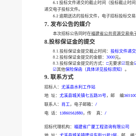
投标文件递交的截止时间（投标截止时间
6.1
递交电子投标文件。
逾期送达的投标文件，电子招标投标交易
6.2
7. 发布公告的媒介
本次招标公告同时在
福建省公共资源交易电
8
.投标保证金的提交
8
.1.投标保证金提交截止时间：
投标文件递交
8
.2.投标保证金提交的金额：
3000
元。
8
.3.投标保证金提交的方式：
□
无要求
☑
现金
☑
其他
保险保函（具体详见投标须知）
。
9
. 联系方式
招标人：
尤溪县水利工作站
地
址：
尤溪县城关镇七五路
号
，邮
编
35
36510
联系人：
肖工
，电子邮箱：
/
电
话：
，传
真：
13860562880
/
招标代理机构：
福建省广厦工程咨询有限公司
地
址：
尤溪县城关镇建设东街
号
层
，邮
编
15
2