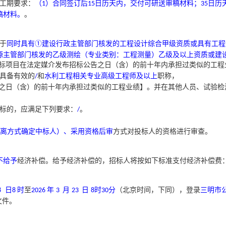
工期要求：
（
）合同签订后
日历天内，交付可研送审稿材料；
日历
1
15
35
稿材料。
。
于
同时具有
①建设行政主管部门核发的工程设计综合甲级资质或具有工程
源主管部门核发的乙级测绘（专业类别：工程测量）乙级及以上资质或建
标项目在法定媒介发布招标公告之日（含）的前十年内承担过类似的工程
具备有效的
和
水利工程相关专业高级工程师及以上
职称，
/
之日（含）的前十年内承担过类似的工程业绩】。并在其他人员、试验检
标的，应满足下列要求：
。
/
离方式确定中标人）、采用资格后审
方式对投标人的资格进行审查。
不给予
经济补偿。给予经济补偿的，招标人将按如下标准支付经济补偿费
日
时
至
年
月
日
时
分
（
北京时间，下同
）
，登录
三明市
8
8
2026
3
23
8
30
文件。