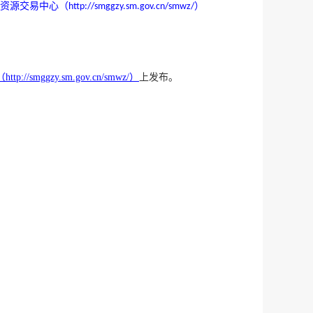
资源交易中心（
）
http://smggzy.sm.gov.cn/smwz/
（
http://smggzy.sm.gov.cn/smwz/）
上发布。