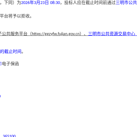
，下同）为
年
月
日
，投标人应在截止时间前通过
三明市公共
2026
3
23
08:30
平台将予以拒收。
子公共服务平台（
）
、
三明市公共资源交易中心
https://ggzyfw.fujian.gov.cn
的截止时间
。
☑
电子保函
0
：
365100