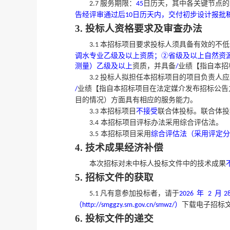
服务期限：
日历天，其中各关键节点的
2.7
45
告经评审通过后
日历天内，交付初步设计报批
10
3. 投标人资格要求及审查办法
本招标项目要求投标人须具备有效的不低
3.1
调水专业乙级及以上资质；②省级及以上自然资
测量）乙级及以上
资质，并具备
业绩
【指自本招
/
投标人拟担任本招标项目的项目负责人应
3.2
业绩【指自本招标项目在法定媒介发布招标公告
/
目的情况）方面具有相应的服务能力。
本招标项目
不接受
联合体投标。联合体投
3.3
本招标项目评标办法采用综合评估法。
3.
4
本招标项目采用
综合评估法（采用评定分
3.
5
4. 技术成果经济补偿
本次招标对未中标人投标文件中的技术成果
5. 招标文件的获取
凡有意参加投标者，请于
年
月
5.1
2026
2
2
（
）
下载电子招标
http://smggzy.sm.gov.cn/smwz/
6. 投标文件的递交