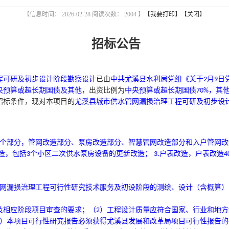
【信息时间： 2026-02-28 阅读次数：
2004 】
【我要打印】
【关闭】
招标公告
程可研及初步设计阶段勘察设计
已由
中共尤溪县水利局党组《关于
月
日
2
9
央预算或超长期国债及其他
，出资比例为
中央预算或超长期国债
，其
70%
招标条件，现对本项目的
尤溪县城市供水管网漏损治理工程可研及初步设
个部分，管网改造部分、泵房改造部分、智慧管网改造部分和入户管网改
造，包括
个小区二次供水泵房设备的更新改造；
户表改造，户表改造
3
3.
4
网漏损治理工程可行性研究技术服务及初设阶段的测绘、设计（含概算）
及相应阶段项目审查的要求；（
）工程设计质量应符合国家、行业和地方
2
）本项目可行性研究报告必须获得尤溪县发展和改革局项目可行性报告的