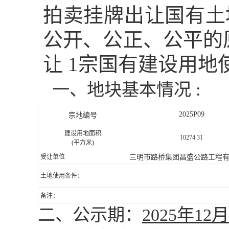
拍卖挂牌出让国有土
公开、公正、公平的
让
1
宗国有建设用地
一、地块基本情况
:
2025P09
宗地编号
建设用地面积
10274.31
(
平方米
)
受让单位
三明市路桥集团昌盛公路工程
土地使用条件：
备注：
二、公示期：
2025
年
12
月