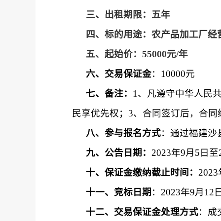
三、
出租期限：
五
年
四、
标的
用途：
农产品加工厂经
五、
起始价
：
55000
元
/
年
六、
交易保证金
：
10000
元
七、
备注：
1、凡遵守中华人民
民享优先权；3、合同签订后，合同
八、
参与报名方式
：通过福建沙
九、
公告日期：
2023年
9
月
5
日至
十、
保证金缴纳截止时间：
202
十一、
竞标日期
：
2023年9月
12
十二、
交易保证金处理方式
：
成