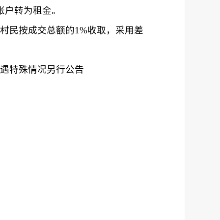
账户
转为
租金
。
村民按成交总额的
1%收取，采用差
遇特殊情况另行公告