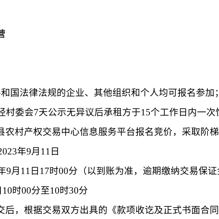
营
共和国法律法规的企业、其他组织和个人均可报名参加
经村委会7天公示无异议后承租方于15个工作日内一次
县农村产权交易中心信息服务平台报名竞价，采取阶梯
2023年9月
11
日
3年9月
11
日
17时00分（以到账为准，逾期缴纳交易保
日
10时00分至10时30分
交后，根据交易双方出具的《款项收讫及正式书面合同