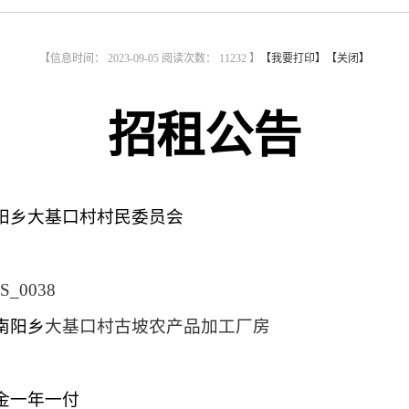
【信息时间： 2023-09-05 阅读次数：
11232 】
【我要打印】
【关闭】
招租公告
阳乡大基口村村民委员会
S_003
8
南阳乡
大基口村古坡农产品加工厂房
金
一
年一付