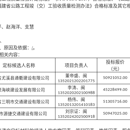
福建省公路工程竣（交）工验收质量检测办法》合格标准及其它
平、赵海洋、支慧
人
、原因及依据
：
/
。
相关内容
：
投标报价
定标候选人名称
项目负责人
（元）
董帝盛、闽
省尤溪县通衢建设有限公司
50921052
.00
1352021202201775
李涛、闽
建海峡建设发展有限公司
45228499
.00
1352020202100988
杨伟、闽
省三明市交通建设有限公司
51305716
.00
1352013201410183
刘宗证：闽
市源捷交通建设有限公司
50947025.00
1352024202500918