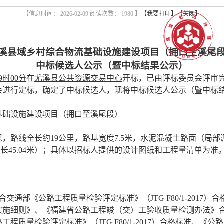
【信息时间： 2026-02-09 阅读次数：
1980 】
【我要打印】
【关闭】
溪县域乡村综合物流基础设施建设项目（拥口至溪尾
中标候选人公示（暨中标结果公示）
9时00分
在
尤溪县公共资源交易中心
开标，已由评标委员会评审
会进行定标，确定了中标候选人，现将中标候选人公示（暨中标
基础设施建设项目（拥口至溪尾段）
尾，路线全长约
19公里，路基宽度7.5米，水泥混凝土路面（局
梁全长45.04米）；具体以招标人提供的设计图纸和工程量清单为准
合交通部《公路工程质量检验评定标准》（
JTG F80/1-2
实施细则》、《福建省公路工程竣（交）工验收质量检测办法》合
程质量检验评定标准》（JTG F80/1-2017）合格标准、《