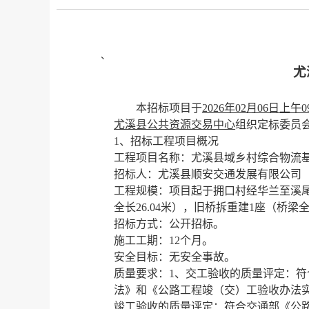
、
尤
本招标项目于
2026年02月06日上午0
尤溪县公共资源交易中心
组织定标委员
1、
招标工程项目概况
工程项目名称：
尤溪县域乡村综合物流
招标人：
尤溪县顺安交通发展有限公司
工程规模：
项目起于拥口村经华兰至溪
全长26.04米），旧桥拆重建1座（桥
招标方式：
公开招标
。
施工工期：
12个月
。
安全目标：
无安全事故
。
质量要求：
1、
交工验收的质量评定：符
法》和《公路工程竣（交）工验收办法
竣工验收的质量评定：符合交通部《公路工