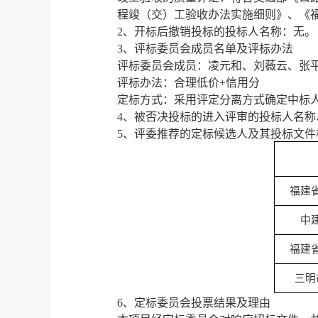
程竣（交）工验收办法实施细则》、《
2、
开标后撤销投标的投标人名称
：
无
。
3、
评标委员会成员名单及评标办法
评标委员会成员：凌元和、刘薇云、张
评标办法：
合理低价
+信用分
定标方式：
采用评定分离方式确定中标
4、被否决投标的进入评审的投标人名称
5、
评委推荐的定标候选人及其投标文件
福建
中
福建
三明
6、
定标委员会投票结果及理由