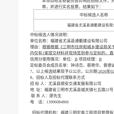
本项目经定标委员会对响应招标文件，
审，并进行实名投票，结果如下：
中标候选人名称
福建省尤溪县通衢建设有限
中标候选人情况说明：
单位名称：福建省尤溪县通衢建设有限公司
理由：
根据根据《三明市住房和城乡建设局关
内仅有1家提交材料并现场签到参与定标的，
信用分使用情况：单位：
B
项目经理：
B
定标委员会成员名单：钟诗峦、
蔡艳华、曾德
7、
以上候选结果现予以公示，公示期
:
2026年
8、
招标人及招标代理联系方式
招
标
人：尤溪县顺安交通发展有限公司
地
址：福建省三明市尤溪县城关镇七五路
22号
联
系
人：廖先生
电
话：
13906084866
招标代理机构：福建三明宏泰工程项目管理有