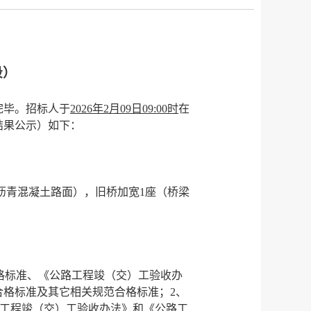
段）
完毕。招标人于
2026年2月09日09:00时
在
结果公示）如下：
部沥青混凝土路面），旧桥加宽1座（桥梁
。
017）合格标准、《公路工程竣（交）工验收办
格标准及其它相关规范合格标准；2、
公路工程竣（交）工验收办法》和《公路工