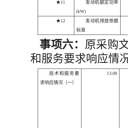
★11
发动机额定功率
(kW)
★12
发动机排放依据
标准
事项六：
原采购
和服务要求响应情
技术和服务要
13.00
求响应情况（一）