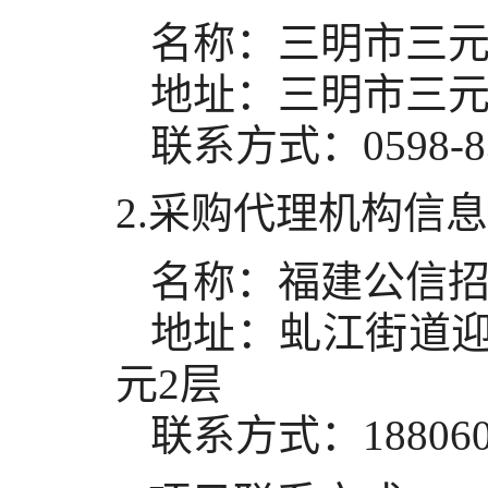
名称：
三明市三
地址：
三明市三元
联系方式：
0598-
2.采购代理机构信息
名称：
福建公信
地址：
虬江街道迎
元2层
联系方式：
18806