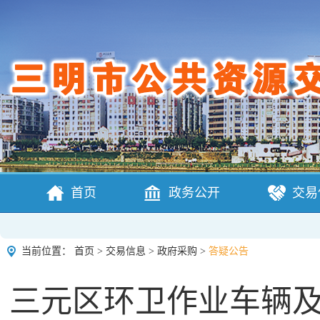
首页
政务公开
交易
当前位置：
首页
>
交易信息
>
政府采购
>
答疑公告
三元区环卫作业车辆及