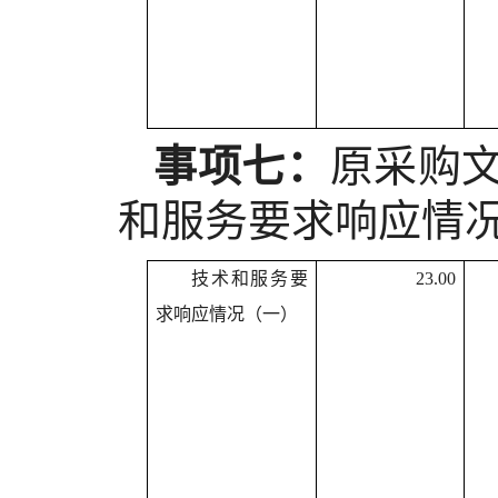
事项七：
原采购
和服务要求响应情
技术和服务要
23.00
求响应情况（一）