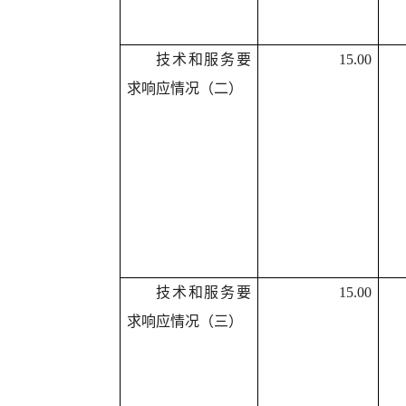
技术和服务要
15.00
求响应情况（二）
技术和服务要
15.00
求响应情况（三）