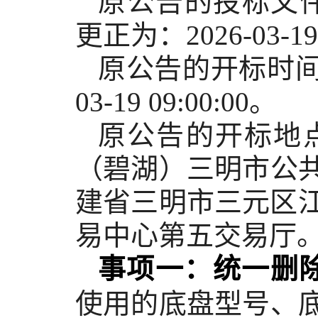
原公告的投标文件提交
更正为：2026-03-19 
原公告的开标时间：20
03-19 09:00:00。
原公告的开标地
（碧湖）三明市公
建省三明市三元区江
易中心第五交易厅
事项一：统一删
使用的底盘型号、