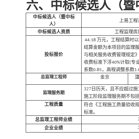
六、中标候选人（暨
中标候选人（暨中标
上易工程
人）
工程监理房
中标候选人资质
万元，工程结算时以
44.18
结算金额为本项目的监理
投标报价
与相关服务收费管理规定
收费标准下浮
计取
专
40%
(
系数
，高程调整系数
0.85
1.
总监理工程师
金京
327
日历天，且不应超过施
监理服务期
施工阶段监理服务期不包
工程质量
符合《工程施工质量验收
标准
。
总监理工程师业绩
企业业绩