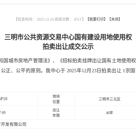
【信息时间： 2025-12-24 阅读次数：
4513 】
【我要打印】
【关闭】
三明市公共资源交易中心国有建设用地使用权
拍卖出让成交公示
和国
城市房地产管理法》、《招标拍卖挂牌出让国有土地使用
、公正、公平的原则。我中心于
2025
年
12
月
23
日拍卖出让
1
宗国
地块
5P10
三明市三元区
位置
出让
7.69
40
年
年限
产开发有限公司