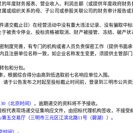
年）经审计过的年度财务报表、营业收入、利润总额（或提供年度政府
隶属或组织关系的母、子公司或参股关联公司的财务审计报告或
文件递交截止日）
在经营活动中没有重大违法记录、没有骗取中标
处于被责令停业、投标资格被取消、财产被接管、冻结、破产状
，保密制度完善，有专门的机构或者人员负责保密工作（提供书面
效期内且注册单位名称一致，如企业名称发生变更，须提供主管部
许转包和分包。
审，根据综合得分由高到低选取前七名响应单位入围。
，请于公告发布之时起至投标截止时间前，登录到三明市公共资
9：30（北京时间）
，逾期递交的资料将不予接收。
或授权代表现场递交征集响应文件，由招标代理机构签收，不接受
心
第五交易厅
（三明市三元区江滨北路
11号（碧湖））
。
京时间）。