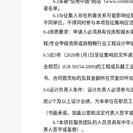
6.2
未被
“信用中国”网站（www.credit
录名单
。
6.3与征集人存在利害关系可能影响
不同单位，不得同时参与本项目征集响应
6.4资质要求：
申请人
必
须具有住房和城乡
程)专业甲级资质或商物粮行业工程设计甲
6.5
近
5年（20
20年1月1日至征集响应文件
全规范》
(GB 50154-2009)的工
书、合同首页标的及其金额所在页复印件
6.6设计负责人条件：设计负责人必须参与适
房)2个及以上设计业绩，为本单位在职员
（书面承诺，加盖公章和法定代表人签字
6.7本项目服务团队的人员须具有中
表人签字或盖章）。