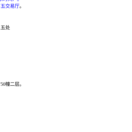
第五交易厅
。
五五处
村
50幢二层。