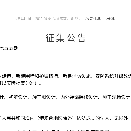
【信息时间： 2025-09-04 阅读次数：
6422 】
【我要打印】
【关闭】
征
集
公
告
七五五处
施改建造、新建围墙和护坡挡墙、新建消防设施、安防系统升级改
规模以实际批复为准）。
计、初步设计、施工图设计、内外装饰装修设计、施工现场设计
中华人民共和国境内（港澳台地区除外）依法成立的法人，无境外