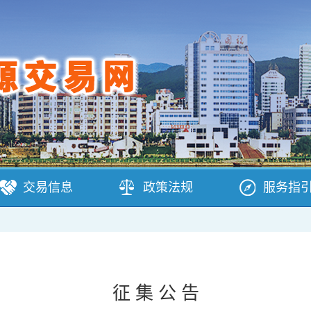
交易信息
政策法规
服务指
征 集 公 告