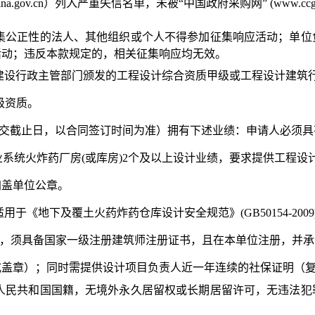
china.gov.cn）列入严重失信名单，未被“中国政府采购网” (www.
征集公正性的法人、其他组织或个人不得参加征集响应活动；单
活动；违反本款规定的，相关征集响应均无效。
建设行政主管部门颁发的工程设计综合资质甲级或工程设计建筑
级资质。
递交截止日，以合同签订时间为准）
拥有下述业绩：
申请人
必
须具
程或兵器工业系统火炸药厂房(或库房)2个及以上设计业绩，要求提供工
加盖单位公章。
用于《地下及覆土火药炸药仓库设计安全规范》(GB50154-20
工，须具备国家一级注册建筑师注册证书，且在本单位注册，并
或盖章）；同时需提供设计项目负责人近一年连续的社保证明（
华人民共和国国籍，无境外永久居留权或长期居留许可，无违法