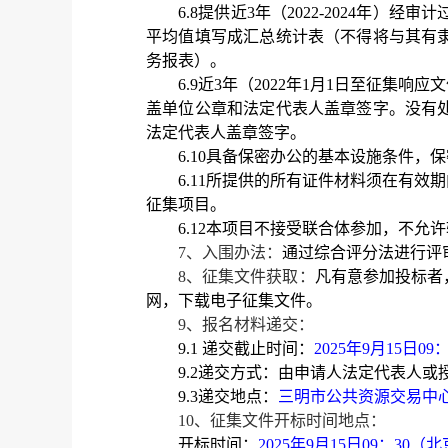
6.8提供近3年（2022-2024
平均值填写成汇总统计表（不得将与其有
务报表）。
6.9近3年
（
20
22
年
1月1日至征集响应
盖单位公章和法定代表人盖章签字。没有
法定代表人盖章签字。
6.10具备保密办公的基本设施条件
6.11所提供的所有证件材料须在有
征集项目。
6.12本项目不接受联合体参加，不允
7、入围办法：
通过综合评分法进行评
8、征集文件获取：
凡有意参加投标者
网，下载电子征集文件。
9、报名材料递交：
9.1 递交截止时间：
2025年9月15日0
9.2递交方式：由申请人法定代表人
9.3递交地点：
三明市公共资源交易中
10、征集文件开标时间地点：
开标时间：
2025年9月15日09：30
（北