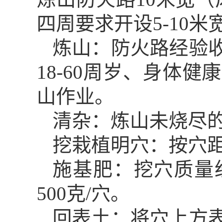
四周要求开设
5-10
米
炼山：防火路经验
18-60
周岁、身体健康
山作业。
清杂：炼山未烧尽
挖栽植明穴：按穴
施基肥：挖穴质量
500
克
/
穴。
回表土：将穴上方