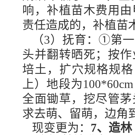
响，补植苗木费用由
责任造成的，补植苗
（
3
）抚育：①第一
头并翻转晒死；按作
培土，扩穴规格规格
上）地段为
100*60cm
全面锄草，挖尽管茅
求去萌、留萌，边角
现变更为：
7
、造林