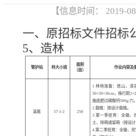
【信息时间： 2019-0
一、原招标文件招标
5
、造林
面积
管护站
林大小班
作业内容及
（亩）
1.
林地准备：炼山，清
50
×
30
×
30cm
，株行距
2
×
施底肥过磷酸钙
500g/
穴
2.
栽植：按设计栽植。
溪尾
57-1-2
250
3.
第一季抚育：全锄、
土、除萌或留萌（按设计
4.
第二季抚育：全锄、挖