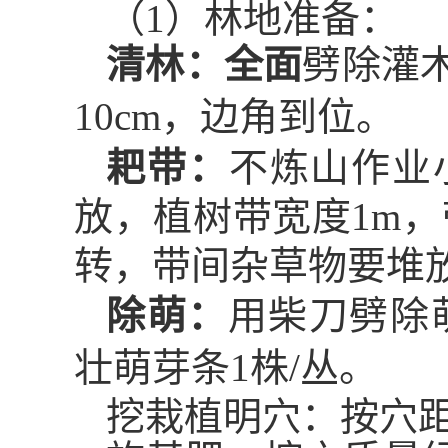
（
1
）林地准备：
清林：全面
劈除灌
10cm
，
边角到位
。
耙带：
不炼山作业
放，植树带宽度
1m
，
转，带间杂草物要堆
除萌：
用柴刀劈除
壮萌芽条
1
株
/
丛。
挖栽植明穴：按穴