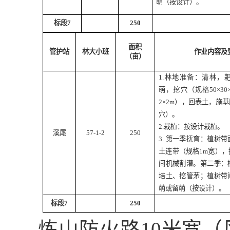
萌（按设计）。
标段
7
250
面积
管护站
林大小班
作业内容及
（亩）
1.
林地准备：清林，
萌，挖穴（规格
50
×
30
2
×
2m
），回表土，施基
穴）。
2.
栽植：按设计栽植。
溪尾
57-1-2
250
3.
第一季抚育：植树带
土连带（规格
1m
宽），
间机械割灌。第二季：
培土、挖管茅；植树带
萌或留萌（按设计）。
标段
7
250
炼山防火路
10
米宽（