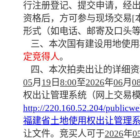
行注册登记、提交申请，经
资格后，方可参与现场交易
形式（如电话、邮寄及口头等
三、本次国有建设用地使用
定竞得人
。
四、本次拍卖出让的详细资
05
月
19
日
8:00
至
202
6
年
06
月
0
权出让管理系统（网上交易
http://220.160.52.204/publicw
福建省土地使用权出让管理
让文件。竞买人可于
202
6
年
0