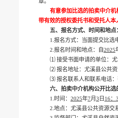
章。
有意参加比选的拍卖中介机
带有效的授权委托书和受托人本
五、报名方式、时间和地点
1
.
报名方式：当面提交比选
2
.
报名时间和地点：自
202
5
⑴
接受书面申请的单位：尤
⑵
报名地址：尤溪县公共资
⑶
报名联系人和联系电话：
六、拍卖中介机构公开比选
1
.
时间：
202
5
年
7
月
3
日
16：
2
.
地点：尤溪县公共资源交