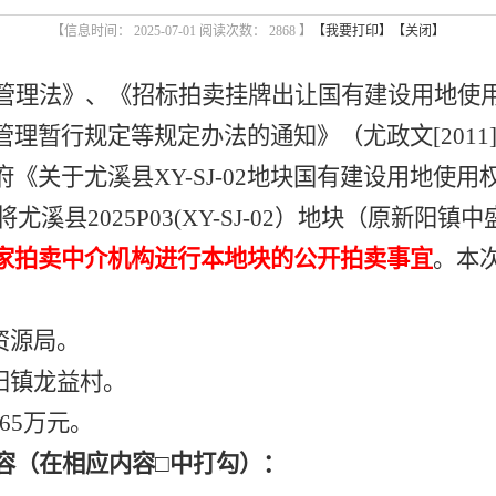
【信息时间： 2025-07-01 阅读次数：
2868 】
【我要打印】
【关闭】
管理法》、《招标拍卖挂牌出让国有建设用地使
管理暂行规定等规定办法的通知》（尤政文
[20
府《关于尤溪县
XY-SJ-02地块国有建设用地
将尤溪县
2025P03(XY-SJ-02）
地块
（原新阳镇中
家拍卖中介机构进行本地块的公开拍卖事宜
。本
资源局。
阳镇龙益村
。
65
万元。
容（在相应内容
□中打勾）：