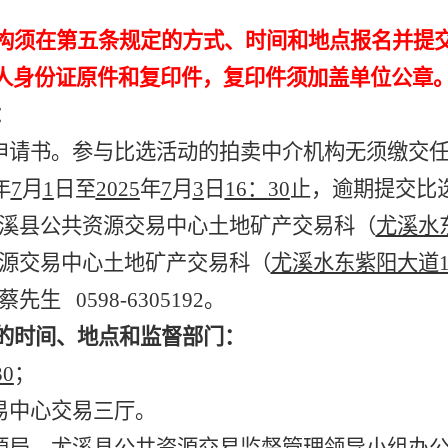
构须在第五条规定的方式、时间和地点报名并提
人身份证原件和复印件，复印件须加盖单位公章
：
申请书。参与比选活动的拍卖中介机构无须缴交
年
7
月
1
日至
202
5
年
7
月
3
日
16：
3
0
止，逾期提交比
溪县公共资源交易中心土地矿产交易科（
尤溪水
源交易中心土地矿产交易科（
尤溪水东紫阳大道
蔡先生
0598-6305192。
的时间、地点和监督部门：
3
0
；
易中心交易三厅。