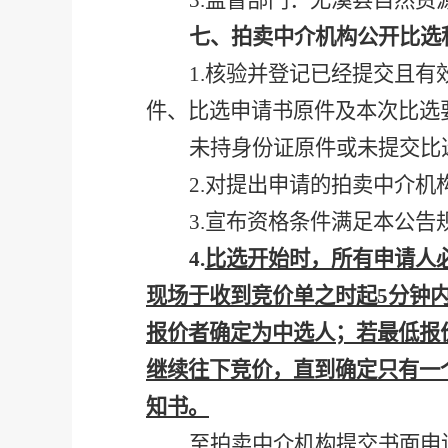
3
.
监督部门：尤溪县自然资
七、拍卖中介机构公开比选
1
.
核验并登记已经提交且有
件、比选申请书原件及本次比选
未持身份证原件或未提交比
2
.
对提出申请的拍卖中介机
3
.
宣布资格条件满足本公告
4
.
比选开始时，所有申请人
现场于收到竞价单之时起
5分钟
报价者确定为中选人；若最低报
继续往下竞价，直到确定只有一
知书。
至拍卖中介机构提交书面申