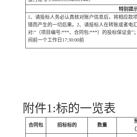
特别提
1、
请
投标人
务必认真核对账户信息后
，
将相应款
错而产生的一切后果。
2、
请
投标人
在转账或者电
对
:
“（
项目
编号
:
***、合同包
:
***）的投标保证金”
间前一个工作日
17:30:00前
附
件
1
:
标的一览表
合同包
招标标的
数量
（