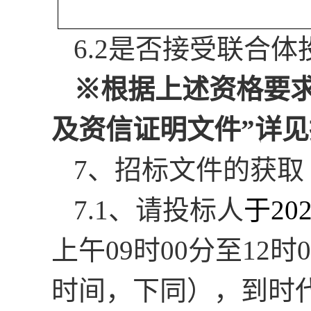
6.2是否接受联合体
※根据上述资格要
及资信证明文件”详
7、招标文件的获取
7.1、
请投标人
于
20
上午
09
时
00
分至
12
时
0
时间，下同），到时