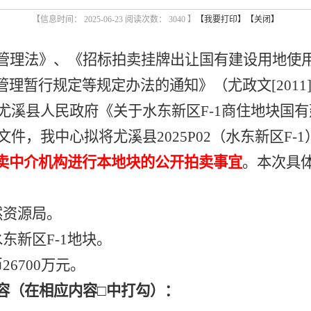
【信息时间： 2025-06-23 阅读次数：
3040 】
【我要打印】
【关闭】
管理法》、《招标拍卖挂牌出让国有建设用地使
管理暂行规定等规定办法的通知》（尤政文
[20
及尤溪县人民政府《关于水东新区F-1商住地块国
）文件
，我中心拟将尤溪县
2025P02（水东新区
卖中介机构进行本地块的公开拍卖事宜
。本次具
然资源局。
东新区F-1
地块
。
币
26700
万元。
容（在相应内容
□中打勾）：