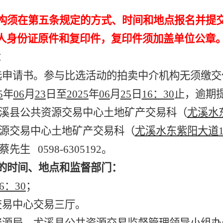
构须在第五条规定的方式、时间和地点报名并提
人身份证原件和复印件，复印件须加盖单位公章
：
选申请书。参与比选活动的拍卖中介机构无须缴交
5
年
06
月
23
日至
202
5
年
06
月
25
日
16：
3
0
止，逾期
溪县公共资源交易中心土地矿产交易科（
尤溪水
源交易中心土地矿产交易科（
尤溪水东紫阳大道
蔡先生
0598-6305192。
的时间、地点和监督部门：
16：
3
0
；
交易中心交易三厅。