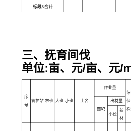
标段
8
合计
三、抚育间伐
单位
:
亩、元
/
亩、元
/
作业量
综
序
管护站
林班
大班
小班
土名
出材量
保
号
株
面积
薪
小径
材