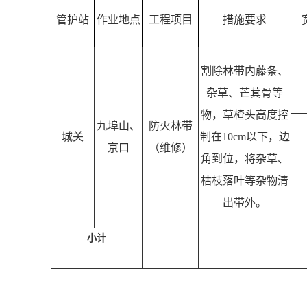
管护站
作业地点
工程项目
措施要求
割除林带内藤条、
杂草、芒萁骨等
物，草楂头高度控
九埠山、
防火林带
城关
制在
10cm
以下，边
京口
（维修）
角到位，将杂草、
枯枝落叶等杂物清
出带外。
小计