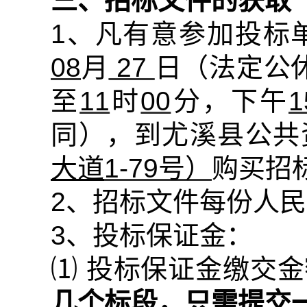
三、招标文件的获取
1
、凡有意参加投标
08
月
27
日（法定公
至
11
时
00
分，下午
1
同），到尤溪县公共
大道
1-79
号）
购买招
2
、招标文件每份人民
3
、投标保证金：
⑴
投标保证金缴交金
几个标段，只需提交