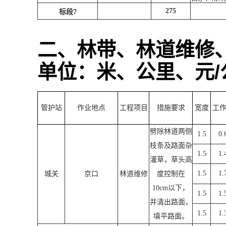
275
标段
7
二、林带、林道维修
单位：米、公里、元
/
管护站
作业地点
工程项目
措施要求
宽度
工
劈除林道两侧
1.5
0.
枝条及路面杂
1.5
1.
灌草，草头高
1.5
1.
城关
京口
林道维修
度控制在
10cm
以下，
1.5
1.
并清出路面，
1.5
1.
填平路面。