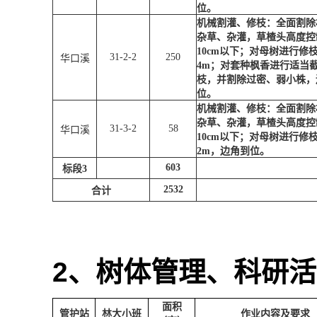
位。
机械割灌、修枝：全面割除
杂草、杂灌，草楂头高度控
10cm
以下；对母树进行修
31-2-2
250
华口溪
4m
；对套种枫香进行适当
枝，并割除过密、弱小株，
位。
机械割灌、修枝：全面割除
杂草、杂灌，草楂头高度控
31-3-2
58
华口溪
10cm
以下；对母树进行修
2m
，边角到位。
603
标段
3
2532
合计
2
、树体管理、科研活
面积
管护站
林大小班
作业内容及要求