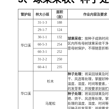
面积
管护站
林大小班
作业内容及要求
（亩）
31-1-3
188
29-1-7
124
30-1-1
132
球果采收：
按种子成熟时间
区内所有母树球果采收干净
60-5-3
254
华口溪
意母树保护，不得随意折断
60-3-1
252
31-2-2
250
60-4-1
235
种子处理：
将采回球果及时
干、风选等处理，掌握好种
杉木
温度、湿度、时间等要素，
的发芽率；并按要求封装贮
华口溪
种子处理：
将采回球果及时
晒、烘干、风选等处理，掌
马尾松
处理的温度、湿度、时间等
证种子的发芽率；并按要求