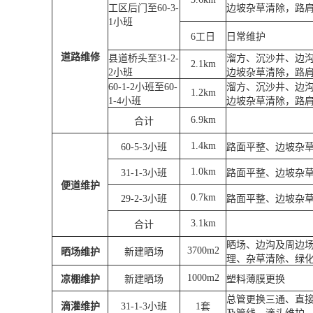
工区后门至
60-3-
边坡杂草清除，路
1
小班
6
工日
日常维护
道路维修
县道桥头至
31-2-
溜方、沉沙井、边
2.1km
2
小班
边坡杂草清除，路
60-1-2
小班至
60-
溜方、沉沙井、边
1.2km
1-4
小班
边坡杂草清除，路
6.9km
合计
1.4km
60-5-3
小班
路面平整、边坡杂
1.0km
31-1-3
小班
路面平整、边坡杂
便道维护
0.7km
29-2-3
小班
路面平整、边坡杂
3.1km
合计
晒场、边沟及周边
3700m2
晒场维护
新建晒场
理、杂草清除、绿
1000m2
凉棚维护
新建晒场
塑料薄膜更换
总管更换三通、直
滴灌维护
31-1-3
小班
1
套