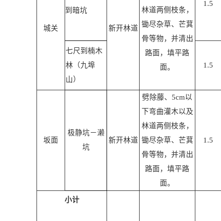
1.5
林道两侧枝条，
到暗坑
锄尽杂草、芒萁
城关
新开林道
骨等物，并清出
七尺到楠木
路面，填平路
林（九埠
1.5
面。
山）
劈除藤、
5cm
以
下弯曲灌木以及
林道两侧枝条，
极静坑－濑
坂面
新开林道
锄尽杂草、芒萁
1.5
坑
骨等物，并清出
路面，填平路
面。
小计