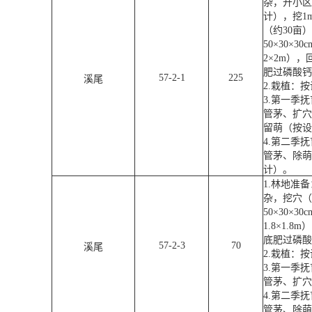
杂，开小区
计），挖
1
（约
30
亩）
50
×
30
×
30c
2
×
2m
），
肥过磷酸钙
57-2-1
225
溪尾
2.
栽植：按
3.
第一季抚
管茅、扩穴
留萌（按设
4.
第二季抚
管茅、除萌
计）。
1.
林地准备
杂，挖穴（
50
×
30
×
30c
1.8
×
1.8m
）
底肥过磷酸
57-2-3
70
溪尾
2.
栽植：按
3.
第一季抚
管茅、扩穴
4.
第二季抚
管茅、除萌