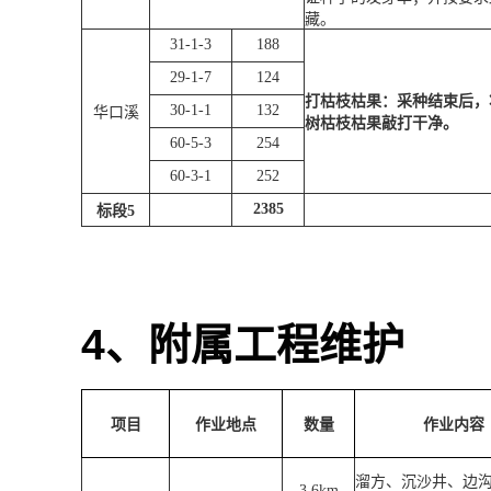
藏。
31-1-3
188
29-1-7
124
打枯枝枯果：采种结束后，
30-1-1
132
华口溪
树枯枝枯果敲打干净。
60-5-3
254
60-3-1
252
2385
标段
5
4
、附属工程维护
项目
作业地点
数量
作业内容
溜方、沉沙井、边
3.6km