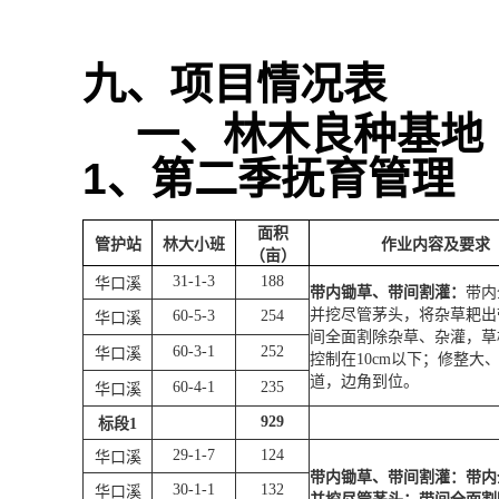
九、项目情况表
一、林木良种基地
1
、第二季抚育管理
面积
管护站
林大小班
作业内容及要求
（亩）
31-1-3
188
华口溪
带内锄草、带间割灌：
带内
并挖尽管茅头，将杂草耙出
60-5-3
254
华口溪
间全面割除杂草、杂灌，草
60-3-1
252
华口溪
控制在
10cm
以下；修整大
道，边角到位。
60-4-1
235
华口溪
929
标段
1
29-1-7
124
华口溪
带内锄草、带间割灌：带内
30-1-1
132
华口溪