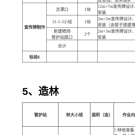
及管线、滴头维护
12m
×
7m
宣传牌设计
汶潭口
1
块
安装
2m
×
3m
宣传牌设计
31-1-3
小班
1
块
安装（含架子搭建
宣传牌制作
新建晒场
2m
×
3m
宣传牌设计
2
个
管护站路口
安装
合计
标段
6
5
、造林
管护站
林大小班
面积（亩）
作业内
1.
林地准备