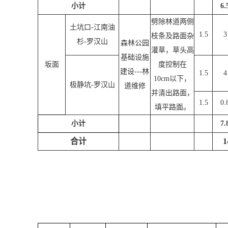
小计
6.
劈除林道两侧
土坑口
-
江南油
1.5
3
枝条及路面杂
杉
-
罗汉山
森林公园
灌草，草头高
基础设施
坂面
度控制在
建设
---
林
1.5
4
10cm
以下，
极静坑
-
罗汉山
道维修
并清出路面，
1.5
0.
填平路面。
小计
7.
合计
1