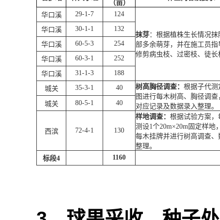
（亩）
29-1-7
124
华口溪
30-1-1
132
华口溪
抹芽
：根据植株生长情况抹
60-5-3
254
华口溪
部多余萌芽，并在施工员指
修剪病虫枝、过密枝、徒长
60-3-1
252
华口溪
31-1-3
188
华口溪
树高胸径调查：
根据子代测
35-3-1
40
城关
图进行每木树高、胸径调查
80-5-1
40
城关
对应记录及数据录入整理。
样地调查：
根据试验方案，
测设
1
个
20m
×
20m
固定样地
72-4-1
130
西滨
每木挂牌并进行树高调查、
整理。
1160
标段
4
3
、球果采收、种子处