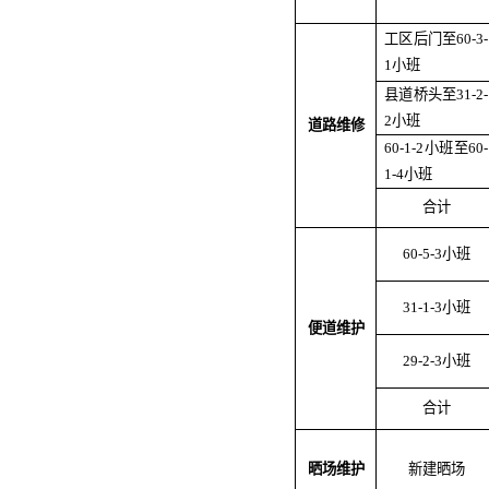
工区后门至
60-3-
1
小班
县道桥头至
31-2-
2
小班
道路维修
60-1-2
小班至
60-
1-4
小班
合计
60-5-3
小班
31-1-3
小班
便道维护
29-2-3
小班
合计
晒场维护
新建晒场