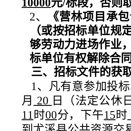
1
0000
元/标段
，
否则
2
、
《营林项目承包
（或按招标单位规
够劳动力进场作业
标单位有权解除合
三、招标文件的获
1
、凡有意参加投标
月
20
日（法定公休
11
时
00
分，下午
15
时
到尤溪县公共资源交