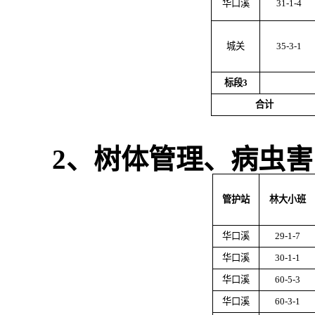
华口溪
31-1-4
城关
35-3-1
标段
3
合计
2
、树体管理、病虫害
管护站
林大小班
华口溪
29-1-7
华口溪
30-1-1
华口溪
60-5-3
华口溪
60-3-1