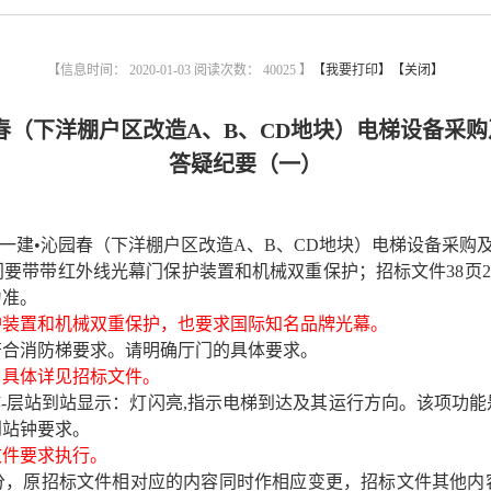
【信息时间： 2020-01-03 阅读次数：
40025 】
【我要打印】
【关闭】
春（下洋棚户区改造
A
、
B
、
CD
地块）电梯设备采购
答疑纪要（一）
一建•沁园春（下洋棚户区改造
A
、
B
、
CD
地块）电梯设备采购
门要带带红外线光幕门保护装置和机械双重保护；招标文件
38
页
2
为准。
护装置和机械双重保护，也要求国际知名品牌光幕。
符合消防梯要求。请明确厅门的具体要求。
，具体详见招标文件。
作
-
层站到站显示：灯闪亮
,
指示电梯到达及其运行方向。该项功能
到站钟要求。
文件要求执行。
分，原招标文件相对应的内容同时作相应变更，招标文件其他内