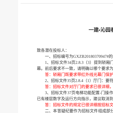
一建•沁园
致各潜在投标人：
一、招标编号为
GXZB20180370947#
的
1
、招标文件
34
页
2.8.3
（
3
）提到轿厢
幕。前后要求不一致，请明确以哪个要求
答：轿厢门既要求带红外线光幕门保
2
、招标文件
35
页
2.8.4
（
1
）厅门：要
答：招标文件对厅门的要求已很详细
3
、招标文件
37
页电梯功能配置
-
门操
已有楼层数字及运行方向指示，建议取消
答：招标文件的规定已很详细按招标
二、本答疑纪要作为招标文件组成部