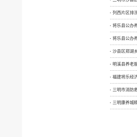
列西片区排涝
将乐县公办养
将乐县公办养
沙县区郑湖乡
明溪县养老服
福建将乐经
三明市消防
三明康养城精