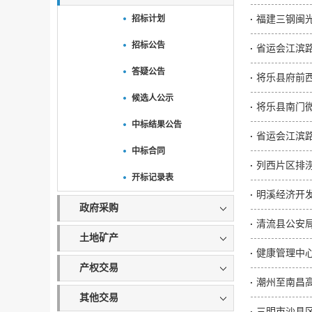
招标计划
福建三钢闽
招标公告
省运会江滨路
答疑公告
将乐县府前
候选人公示
将乐县南门微
中标结果公告
省运会江滨路
中标合同
列西片区排涝
开标记录表
明溪经济开发
政府采购
清流县公安局
土地矿产
健康管理中心
产权交易
潮州至南昌高
其他交易
三明市沙县区