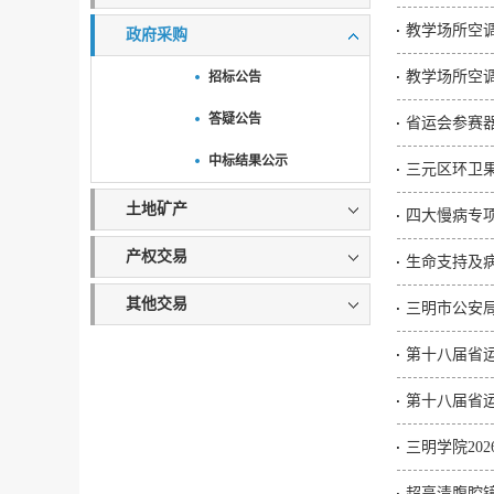
教学场所空调
政府采购
教学场所空
招标公告
答疑公告
省运会参赛器材
中标结果公示
三元区环卫
土地矿产
四大慢病专
产权交易
生命支持及
其他交易
三明市公安局
第十八届省
第十八届省
三明学院20
超高清腹腔镜