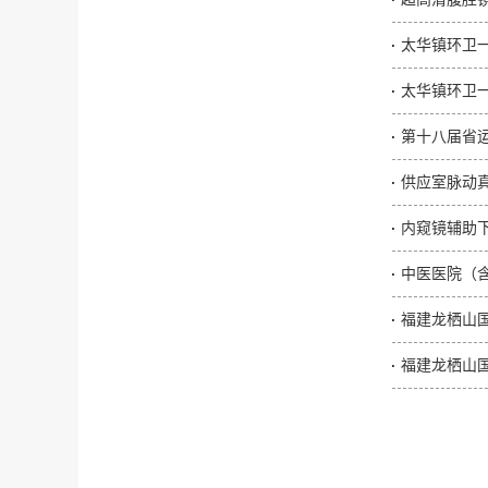
太华镇环卫
太华镇环卫一
第十八届省
供应室脉动
内窥镜辅助
中医医院（
福建龙栖山
福建龙栖山