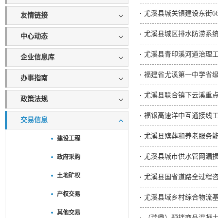
尤溪县城关镇建设东街6
友情链接
尤溪县城区排水防涝系统
中心动态
尤溪县青印溪河道治理
企业信息库
福建省尤溪第一中学省
办事指南
尤溪县联合镇下云溪重
政策法规
福银高速洋中互通接线
交易信息
尤溪县殡葬和养老服务
建设工程
尤溪县城市供水管网漏
政府采购
土地矿权
尤溪县国省道路全过程
产权交易
尤溪县域乡村综合物流
其他交易
（瑞鼎）预拌商品混凝土