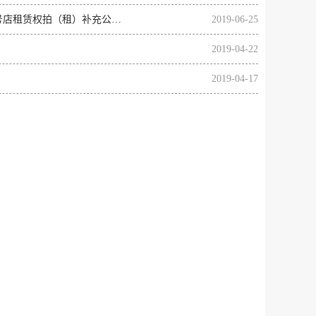
尤溪县公安局罚没金属锭、尤溪县城关镇环城路45号一层商业用房、管前镇广益街62号店租赁权拍（租）补充公告（2019.6.28）
2019-06-25
2019-04-22
2019-04-17