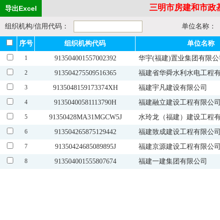
三明市房建和市政
组织机构/信用代码：
单位名称：
序号
组织机构代码
单位名称
1
913504001557002392
华宇(福建)置业集团有限公
2
913504275509516365
福建省华舜水利水电工程
3
9135048159173374XH
福建宇凡建设有限公司
4
91350400581113790H
福建融立建设工程有限公
5
91350428MA31MGCW5J
水玲龙（福建）建设工程
6
913504265875129442
福建致成建设工程有限公
7
91350424685089895J
福建京源建设工程有限公
8
913504001555807674
福建一建集团有限公司